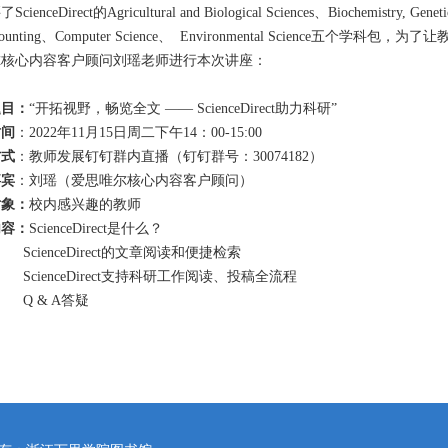
ienceDirect的Agricultural and Biological Sciences、Biochemistry, Geneti
ccounting、Computer Science、 Environmental Scienc
尔核心内容客户顾问刘瑶老师进行本次讲座：
题目：
“开拓视野，畅览全文 —— ScienceDirect助力科研”
时间
：
2022年11月
15
日周二下午
14：00-15:00
方式
：教师发展钉钉群内直播（钉钉群号：
30074182）
嘉宾
：刘瑶（爱思唯尔核心内容客户顾问）
对象：
校内感兴趣的教师
内容：
ScienceDirect是什么？
enceDirect的文章阅读和便捷检索
enceDirect支持科研工作阅读、投稿全流程
& A答疑