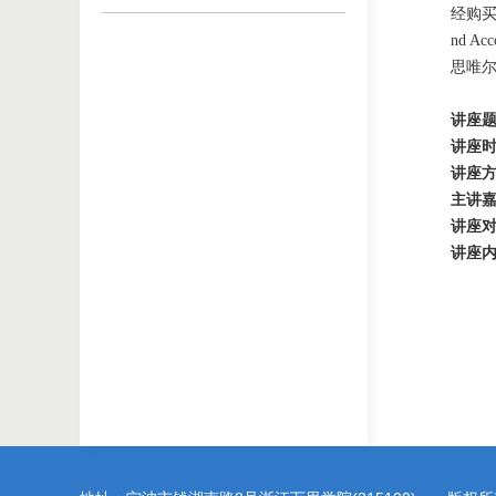
经购买了Sc
nd A
思唯
讲座
讲座
讲座
主讲
讲座
讲座
Sci
Sci
Q 